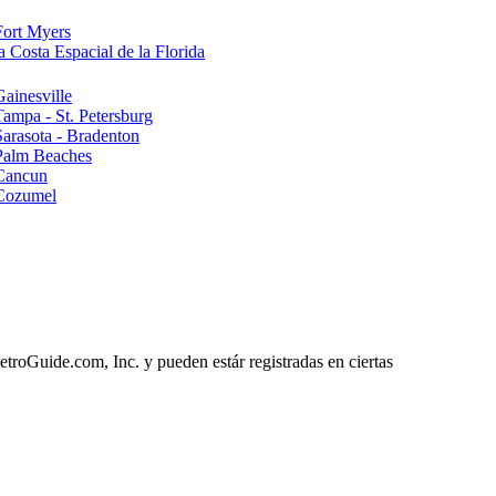
Fort Myers
a Costa Espacial de la Florida
Gainesville
Tampa - St. Petersburg
Sarasota - Bradenton
 Palm Beaches
 Cancun
 Cozumel
roGuide.com, Inc. y pueden estár registradas en ciertas