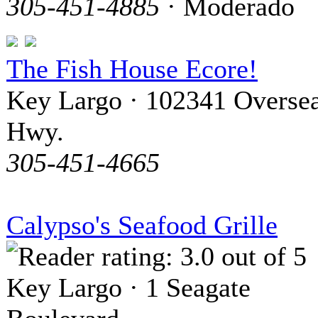
305-451-4885
· Moderado
The Fish House Ecore!
Key Largo · 102341 Overse
Hwy.
305-451-4665
Calypso's Seafood Grille
Key Largo · 1 Seagate