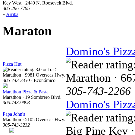
Key West · 2440 N. Roosevelt Blvd.
305-296-7795
«
Arriba
Maraton
Domino's Pizz
Pizza Hut
Marathon · 66
Marathon · 9981 Overseas Hwy.
305-743-3330
· Económico
305-743-2266
Marathon Pizza & Pasta
Marathon · 19 Sombrero Blvd.
Domino's Pizz
305-743-9993
Papa John's
Marathon · 5105 Overseas Hwy.
305-743-3232
Big Pine Key 