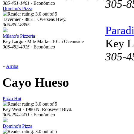
305-8
305-451-1461
· Económico
Domino's Pizza
Tavernier · 88511 Overseas Hwy.
305-852-8855
Paradi
Milano's Pizzeria
Key L
Key Largo · Mile Marker 101.5 Oceanside
305-453-4015
· Económico
305-4
«
Arriba
Cayo Hueso
Pizza Hut
Key West · 1980 N. Roosevelt Blvd.
305-294-2431
· Económico
Domino's Pizza