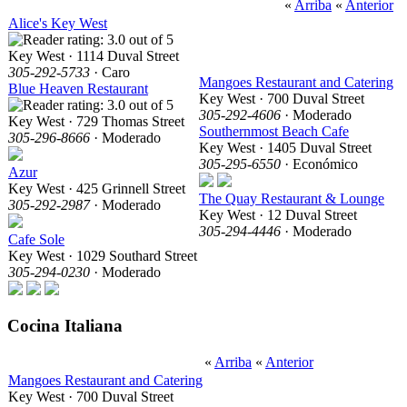
«
Arriba
«
Anterior
Alice's Key West
Key West · 1114 Duval Street
305-292-5733
· Caro
Mangoes Restaurant and Catering
Blue Heaven Restaurant
Key West · 700 Duval Street
305-292-4606
· Moderado
Key West · 729 Thomas Street
Southernmost Beach Cafe
305-296-8666
· Moderado
Key West · 1405 Duval Street
305-295-6550
· Económico
Azur
Key West · 425 Grinnell Street
The Quay Restaurant & Lounge
305-292-2987
· Moderado
Key West · 12 Duval Street
305-294-4446
· Moderado
Cafe Sole
Key West · 1029 Southard Street
305-294-0230
· Moderado
Cocina Italiana
«
Arriba
«
Anterior
Mangoes Restaurant and Catering
Key West · 700 Duval Street