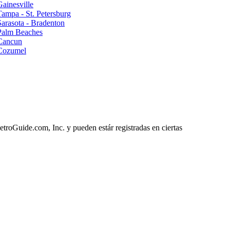
Gainesville
Tampa - St. Petersburg
Sarasota - Bradenton
 Palm Beaches
 Cancun
 Cozumel
roGuide.com, Inc. y pueden estár registradas en ciertas