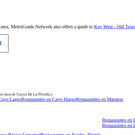
n area, MetroGuide.Network also offers a guide to
Key West - Old Town
n el área de Cayos De La Florida.)
 Cayo Largo
Restaurantes en Cayo Hueso
Restaurantes en Maraton
Restaurantes en 
Restaurantes en l
a
reso Básico Universal
Restaurantes en Naples, Florida