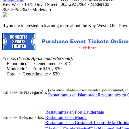
305-292-3004
· Moderado
Key West · 1075 Duval Street
305-296-4300
· Moderado
If you are interested in learning more about the Key West - Old Tow
Precios (Precio Aproximado/Persona):
"Económico" = Generalmente < $15
"Moderado" = Entre $15 y $30
"Caro" = Generalmente > $30
(Vea otros listados de restaurantes, por localidad, e
Enlaces de Navegación:
Restaurantes en Islamorada
Restaurantes en
Restaurantes en Fort Lauderdale
Enlaces Relacionados:
Restaurantes en Miami
Restaurantes en Costa del Tesoro de la Florid
Día de la Granja Vertical
Día Nacional del Ing