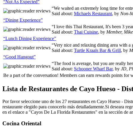
“Not As Expected”
“We waited an extremely long time for entr
Said about:
Michaels Restaurant
, by
Non-M
“Dining Experience”
“I love this Thai Restaurant, It's been 3 y
Said about:
Thai Cuisine
, by
Member, Mike
“Lunch Dining Experience”
“Very nice and relaxing dining area with a
Said about:
Turtle Kraals Bar & Grill
, by
M
“Good Hangout”
“The food is average, but you are really he
Said about:
Schooner Wharf Bar
, by
JD, Ph
Be a part of the conversation! Members can earn rewards points fo
Lista de Restaurantes de Cayo Hueso - Dist
Por favor seleccione uno de los 27 restaurantes en Cayo Hueso - Distr
restaurante elegido para conocerlo más detalladamente.Si deseara regre
en el enlace a "Cayos De La Florida Restaurantes" en la sección de arri
Cocina Oriental