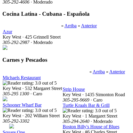
305-292-4606
· Moderado
Cocina Latina - Cubana - Española
«
Arriba
«
Anterior
Azur
Key West · 425 Grinnell Street
305-292-2987
· Moderado
Carnes y Pescados
«
Arriba
«
Anterior
Michaels Restaurant
Key West · 532 Margaret Street
Strip House
305-295 1300
· Caro
Key West · 1435 Simonton Road
305-295-9669
· Caro
Schooner Wharf Bar
Turtle Kraals Bar & Grill
Key West · 202 William Street
Key West · 1 Margaret Street
305-292-3302
305-294-2640
· Moderado
Boston Billy's House of Blues
Key West · #6 Charles Street
Square One